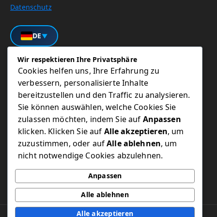
Datenschutz
DE
▼
Wir respektieren Ihre Privatsphäre
Cookies helfen uns, Ihre Erfahrung zu
Unser Service
verbessern, personalisierte Inhalte
bereitzustellen und den Traffic zu analysieren.
IT Sorglos Pakete
Sie können auswählen, welche Cookies Sie
zulassen möchten, indem Sie auf
Anpassen
Wordpress
klicken. Klicken Sie auf
Alle akzeptieren
, um
zuzustimmen, oder auf
Alle ablehnen
, um
IT Notdienst
nicht notwendige Cookies abzulehnen.
Kundenportal
Anpassen
Alle ablehnen
Alle akzeptieren