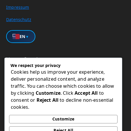
Impressum
Datenschutz
EN
▼
Unser Service
We respect your privacy
Cookies help us improve your experience,
IT Sorglos Pakete
deliver personalized content, and analyze
traffic. You can choose which cookies to allow
Wordpress
by clicking
Customize
. Click
Accept All
to
consent or
Reject All
to decline non-essential
IT Notdienst
cookies.
Kundenportal
Customize
Reject All