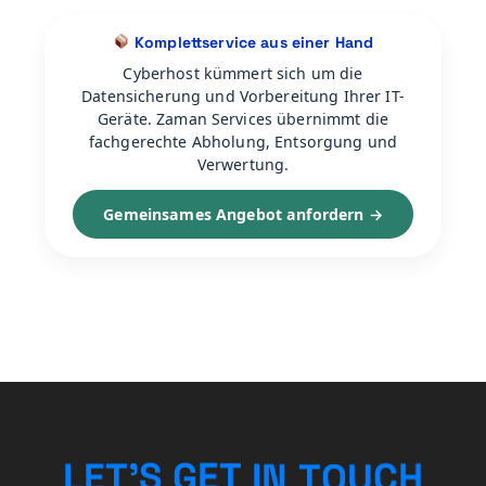
Komplettservice aus einer Hand
Cyberhost kümmert sich um die
Datensicherung und Vorbereitung Ihrer IT-
Geräte. Zaman Services übernimmt die
fachgerechte Abholung, Entsorgung und
Verwertung.
Gemeinsames Angebot anfordern →
H
C
G
S
’
U
E
T
E
T
L
O
I
N
T